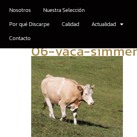
+34 679 27 94 95
Nosotros
Nuestra Selección
administracion@carni
casdiscarpe.com
Por qué Discarpe
Calidad
Actualidad
Contacto
06-vaca-simmen