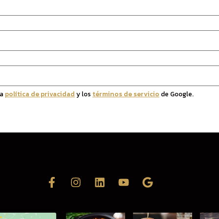
la
política de privacidad
y los
términos de servicio
de Google.