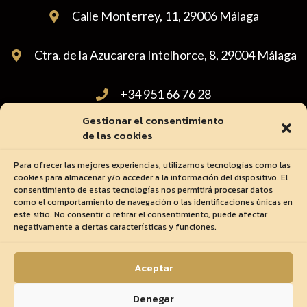
Calle Monterrey, 11, 29006 Málaga
Ctra. de la Azucarera Intelhorce, 8, 29004 Málaga
+34 951 66 76 28
Gestionar el consentimiento
administracion@carnicasdiscarpe.com
de las cookies
Para ofrecer las mejores experiencias, utilizamos tecnologías como las
cookies para almacenar y/o acceder a la información del dispositivo. El
consentimiento de estas tecnologías nos permitirá procesar datos
como el comportamiento de navegación o las identificaciones únicas en
este sitio. No consentir o retirar el consentimiento, puede afectar
negativamente a ciertas características y funciones.
Ⓒ 2023 - Todos Los Derechos Reservados
Aceptar
Denegar
Aviso Legal y Política de Privacidad